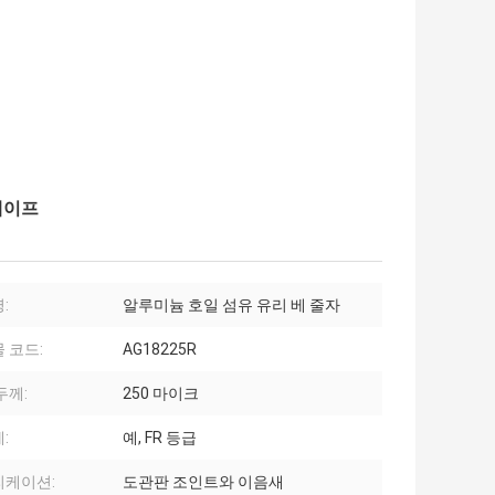
테이프
:
알루미늄 호일 섬유 유리 베 줄자
 코드:
AG18225R
두께:
250 마이크
:
예, FR 등급
리케이션:
도관판 조인트와 이음새