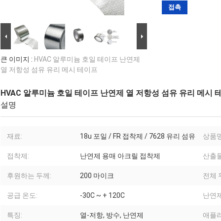
접촉
큰 이미지 :
HVAC 알루미늄 호일 테이프 난연제
열 저항성 섬유 유리 메시 테이프
HVAC 알루미늄 호일 테이프 난연제 열 저항성 섬유 유리 메시 
설명
재료:
18u 포일 / FR 접착제 / 7628 유리 섬유
상품명
접착제:
난연제 용매 아크릴 접착제
산출물
후원하는 두께:
200 마이크
전체 
공급 온도:
-30C ~ + 120C
난연제
특징:
열-저항, 방수, 난연제
애플