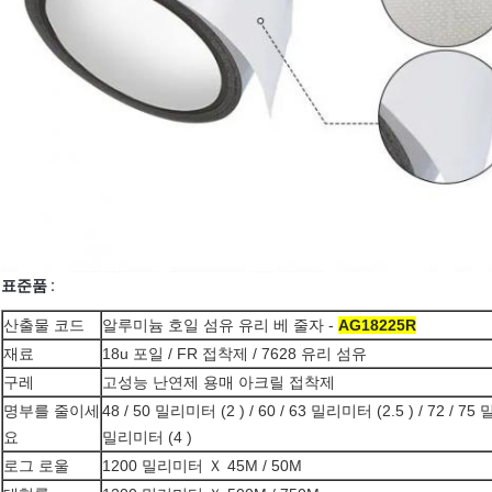
표준품 :
산출물 코드
알루미늄 호일 섬유 유리 베 줄자 -
AG18225R
재료
18u 포일 / FR 접착제 / 7628 유리 섬유
구레
고성능 난연제 용매 아크릴 접착제
명부를 줄이세
48 / 50 밀리미터 (2 ) / 60 / 63 밀리미터 (2.5 ) / 72 / 7
요
밀리미터 (4 )
로그 로울
1200 밀리미터 Ｘ 45M / 50M