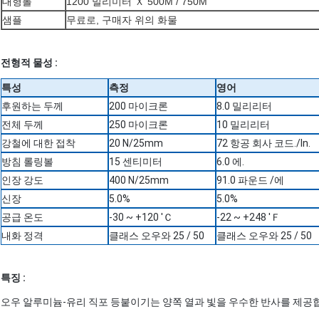
대형롤
1200 밀리미터 Ｘ 500M / 750M
샘플
무료로, 구매자 위의 화물
전형적 물성 :
특성
측정
영어
후원하는 두께
200 마이크론
8.0 밀리리터
전체 두께
250 마이크론
10 밀리리터
강철에 대한 접착
20 N/25mm
72 항공 회사 코드./In.
방침 롤링볼
15 센티미터
6.0 에.
인장 강도
400 N/25mm
91.0 파운드 /에
신장
5.0%
5.0%
공급 온도
-30 ~ +120 'Ｃ
-22 ~ +248 'Ｆ
내화 정격
클래스 오우와 25 / 50
클래스 오우와 25 / 50
특징 :
오우 알루미늄-유리 직포 등붙이기는 양쪽 열과 빛을 우수한 반사를 제공