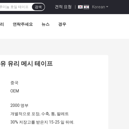
견적 요청
|
Korean
검색
관리
연락주세요
뉴스
경우
섬유 유리 메시 테이프
중국
OEM
2000 명부
개별적으로 포장, 수축, 통, 팔레트
30% 저장고를 받은지 15-25 일 뒤에.